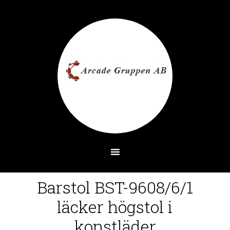
Barstol BST-9608/6/1
läcker högstol i
konstläder