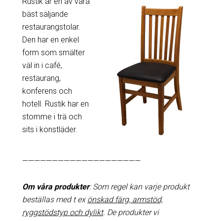
Rustik är en av våra
bäst säljande
restaurangstolar.
Den har en enkel
form som smälter
väl in i café,
restaurang,
konferens och
hotell. Rustik har en
stomme i trä och
sits i konstläder.
————————————————————
Om våra produkter
: Som regel kan varje produkt
beställas med t ex
önskad färg, armstöd,
ryggstödstyp och dylikt
. De produkter vi