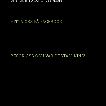
offentlig miljö och …
[Läs vidare..]
HITTA OSS PÅ FACEBOOK
BESÖK OSS OCH VÅR UTSTÄLLNING!