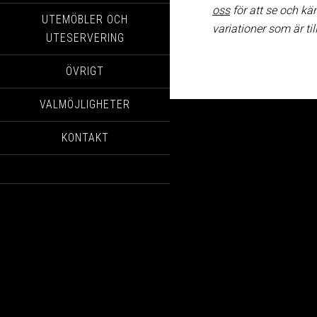
oss
för att se och kä
UTEMÖBLER OCH
variationer som är til
UTESERVERING
ÖVRIGT
VALMÖJLIGHETER
KONTAKT