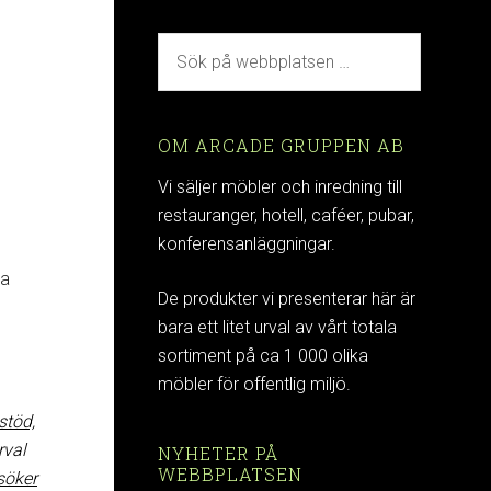
h
OM ARCADE GRUPPEN AB
Vi säljer möbler och inredning till
restauranger, hotell, caféer, pubar,
konferensanläggningar.
ka
De produkter vi presenterar här är
bara ett litet urval av vårt totala
sortiment på ca 1 000 olika
möbler för offentlig miljö.
stöd,
rval
NYHETER PÅ
WEBBPLATSEN
söker