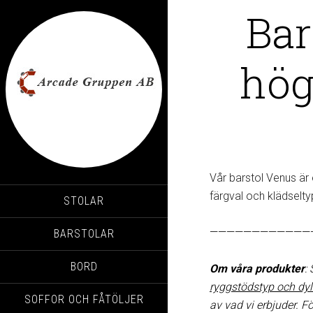
Bar
hög
Vår barstol Venus är 
färgval och klädselty
STOLAR
————————————
BARSTOLAR
BORD
Om våra produkter
:
ryggstödstyp och dyl
SOFFOR OCH FÅTÖLJER
av vad vi erbjuder. Fö