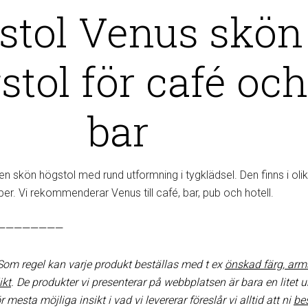
stol Venus skön
stol för café oc
bar
en skön högstol med rund utformning i tygklädsel. Den finns i oli
per. Vi rekommenderar Venus till café, bar, pub och hotell.
————————
 Som regel kan varje produkt beställas med t ex
önskad färg, arm
ikt
. De produkter vi presenterar på webbplatsen är bara en litet u
r mesta möjliga insikt i vad vi levererar föreslår vi alltid att ni
be