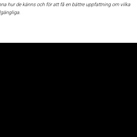
nna hur de känns och för att få en bättre uppfattning om vilka
lgängliga.