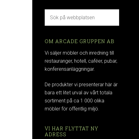
OM ARCADE GRUPPEN AB
Vi säljer möbler och inredning till
restauranger, hotell, caféer, pubar,
konferensanläggningar.
De produkter vi presenterar här är
bara ett litet urval av vårt totala
sortiment på ca 1 000 olika
möbler för offentlig miljö.
VI HAR FLYTTAT NY
ADRESS