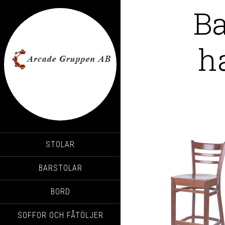
Ba
h
STOLAR
BARSTOLAR
BORD
SOFFOR OCH FÅTÖLJER