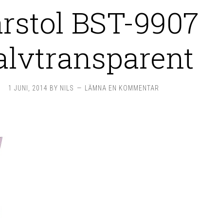
rstol BST-9907
alvtransparent
1 JUNI, 2014
BY
NILS
LÄMNA EN KOMMENTAR