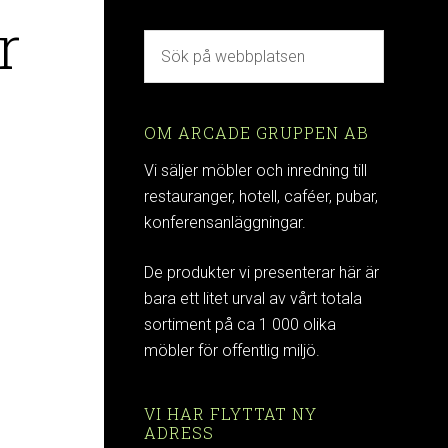
r
OM ARCADE GRUPPEN AB
Vi säljer möbler och inredning till
restauranger, hotell, caféer, pubar,
konferensanläggningar.
De produkter vi presenterar här är
bara ett litet urval av vårt totala
sortiment på ca 1 000 olika
möbler för offentlig miljö.
VI HAR FLYTTAT NY
ADRESS