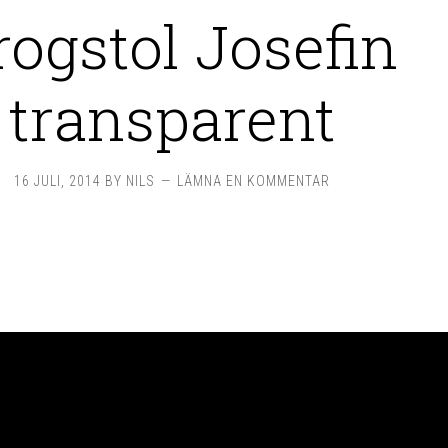
rogstol Josefin
transparent
16 JULI, 2014
BY
NILS
LÄMNA EN KOMMENTAR