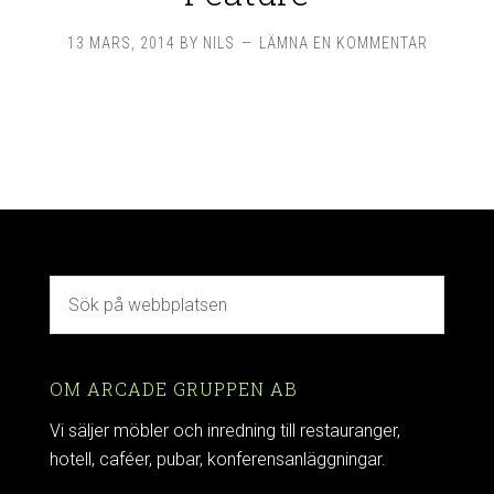
13 MARS, 2014
BY
NILS
LÄMNA EN KOMMENTAR
OM ARCADE GRUPPEN AB
Vi säljer möbler och inredning till restauranger,
hotell, caféer, pubar, konferensanläggningar.