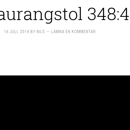
aurangstol 348:
16 JULI, 2014
BY
NILS
LÄMNA EN KOMMENTAR