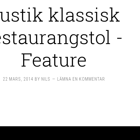
ustik klassisk
estaurangstol -
Feature
22 MARS, 2014
BY
NILS
LÄMNA EN KOMMENTAR