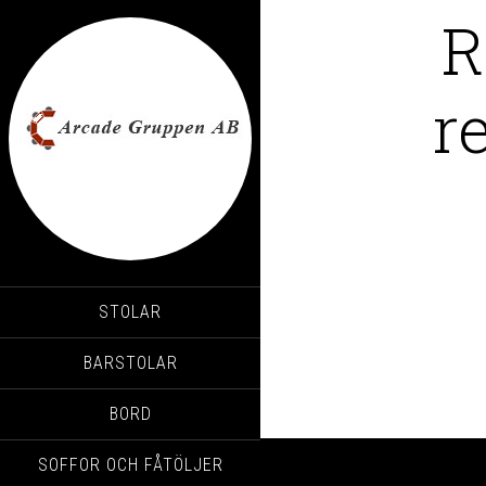
R
r
STOLAR
BARSTOLAR
BORD
SOFFOR OCH FÅTÖLJER