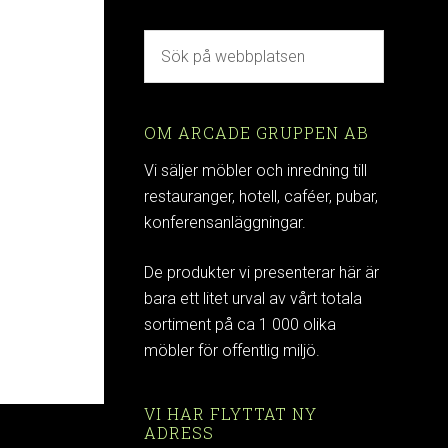
OM ARCADE GRUPPEN AB
Vi säljer möbler och inredning till
restauranger, hotell, caféer, pubar,
konferensanläggningar.
De produkter vi presenterar här är
bara ett litet urval av vårt totala
sortiment på ca 1 000 olika
möbler för offentlig miljö.
VI HAR FLYTTAT NY
ADRESS