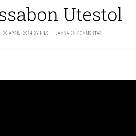
ssabon Utestol
30 APRIL, 2014
BY
NILS
LÄMNA EN KOMMENTAR